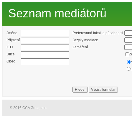
Seznam mediátorů
Jméno
Preferovaná lokalita působnosti
Příjmení
Jazyky mediace
IČO
Zaměření
Ulice
Z
Obec
© 2016 CCA Group a.s.