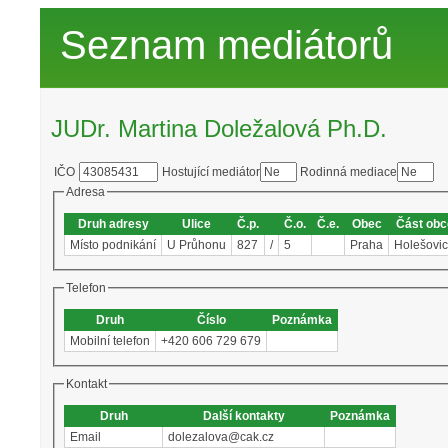
Seznam mediátorů
JUDr. Martina Doležalová Ph.D.
IČO
Hostující mediátor
Rodinná mediace
Adresa
Druh adresy
Ulice
Č.p.
Č.o.
Č.e.
Obec
Část obc
Místo podnikání
U Průhonu
827
/
5
Praha
Holešovi
Telefon
Druh
Číslo
Poznámka
Mobilní telefon
+420 606 729 679
Kontakt
Druh
Další kontakty
Poznámka
Email
dolezalova@cak.cz