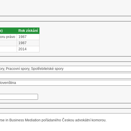
e)
Rok získání
boru právo
1987
1987
2014