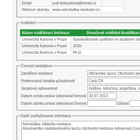
Email
judr.dolezalova@email.cz
Webové stránky
www.advokatka-mediator.cz
Vzdělání
Název vzdělávací instituce
Dosažené vzdělání (kvalifikac
Univerzita Karlova v Praze
Vysokoškolské vzdělání ve studijním o
Univerzita Karlova v Praze
JUDr.
Univerzita Karlova v Praze
Ph.D.
Činnost mediátora
Zaměření mediace
Preferovaná lokalita působnosti
Jazyková vybavenost
Datum vzniku práva vykonávat činnost
Datum zániku práva vykonávat činnost
Důvod
Další zveřejňované informace